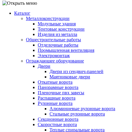
Каталог
Металлоконструкции
Модульные здания
Тентовые конструкции
Изделия из металла
Общестроительные работы
Отделочные работы
Промышленная вентиляция
Электромонтаж
Ограждающее оборудование
Двери
Двери из сендвич-панелей
Маятниковые двери
Откатные ворота
Панорамные ворота
Пленочные пвх завесы
Распашные ворота
Рулонные ворота
Алюминиевые рулонные ворота
Стальные рулонные ворота
Секционные ворота
Скоростные ворота
Теплые спиральные ворота