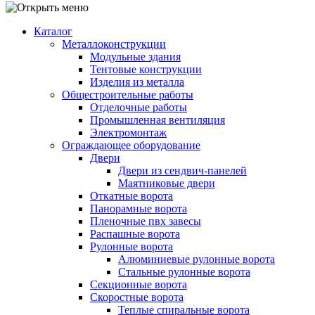
Каталог
Металлоконструкции
Модульные здания
Тентовые конструкции
Изделия из металла
Общестроительные работы
Отделочные работы
Промышленная вентиляция
Электромонтаж
Ограждающее оборудование
Двери
Двери из сендвич-панелей
Маятниковые двери
Откатные ворота
Панорамные ворота
Пленочные пвх завесы
Распашные ворота
Рулонные ворота
Алюминиевые рулонные ворота
Стальные рулонные ворота
Секционные ворота
Скоростные ворота
Теплые спиральные ворота