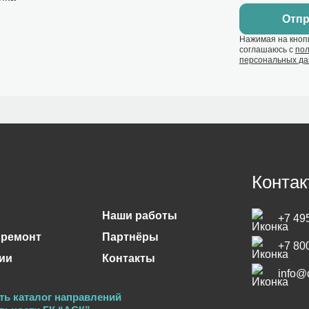
Нажимая на кнопк
соглашаюсь с
пол
персональных д
Контак
Наши работы
+7 49
 ремонт
Партнёры
+7 80
ии
Контакты
info@
ть каталог направлений