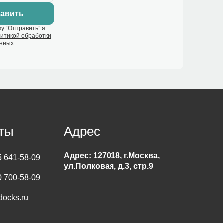
у “Отправить” я
итикой обработки
анных
ты
Адрес
Адрес: 127018, г.Москва,
5 641-58-09
ул.Полковая, д.3, стр.9
0 700-58-09
docks.ru