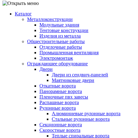
Каталог
Металлоконструкции
Модульные здания
Тентовые конструкции
Изделия из металла
Общестроительные работы
Отделочные работы
Промышленная вентиляция
Электромонтаж
Ограждающее оборудование
Двери
Двери из сендвич-панелей
Маятниковые двери
Откатные ворота
Панорамные ворота
Пленочные пвх завесы
Распашные ворота
Рулонные ворота
Алюминиевые рулонные ворота
Стальные рулонные ворота
Секционные ворота
Скоростные ворота
Теплые спиральные ворота