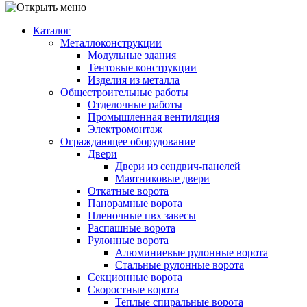
Каталог
Металлоконструкции
Модульные здания
Тентовые конструкции
Изделия из металла
Общестроительные работы
Отделочные работы
Промышленная вентиляция
Электромонтаж
Ограждающее оборудование
Двери
Двери из сендвич-панелей
Маятниковые двери
Откатные ворота
Панорамные ворота
Пленочные пвх завесы
Распашные ворота
Рулонные ворота
Алюминиевые рулонные ворота
Стальные рулонные ворота
Секционные ворота
Скоростные ворота
Теплые спиральные ворота